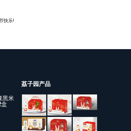
节快乐!
荔子园产品
稞黑米
2盒