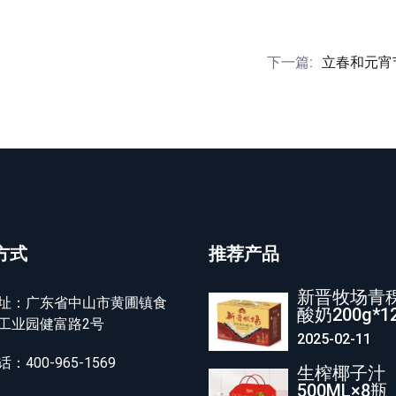
下一篇:
立春和元宵
方式
推荐产品
新晋牧场青
址：广东省中山市黄圃镇食
酸奶200g*1
工业园健富路2号
2025-02-11
话：400-965-1569
生榨椰子汁
500ML×8瓶